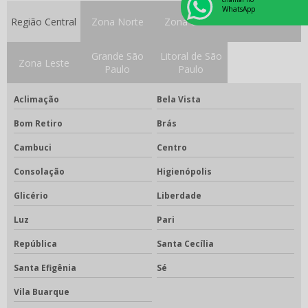
WhatsApp
Região Central
Zona Norte
Zona Oeste
Zona Sul
Filme radiográfico odontológico
Filme radiográfico odontológico preço
Grande São
Litoral de São
Zona Leste
Paulo
Paulo
Fixador odontológico
Aclimação
Bela Vista
Forno fotopolimerizável
Bom Retiro
Brás
Forno para porcelana odontológica
Cambuci
Centro
Fotopolimerizador odontológico
Consolação
Higienópolis
Godê para porcelana
Glicério
Liberdade
Gode para stain
Luz
Pari
Gotejador elétrico
República
Santa Cecília
Gotejador elétrico odontológico
Santa Efigênia
Sé
Isolante para cerâmica
Vila Buarque
Kit acadêmico odontológico