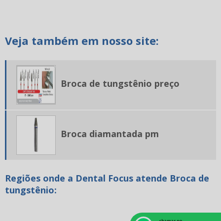
Carbono odontológico
Cerâmica para odontologia
Veja também em nosso site:
Cerâmica prensada dental
Cimento endodôntico
Cimento endodôntico valor
Broca de tungstênio preço
Cimento resinoso odontológico
Cone de papel odontologia
Disco diamantado odontologia
Broca diamantada pm
Dissilicato de lítio
Equipamentos odontológicos
Regiões onde a Dental Focus atende Broca de
Equipamentos para prótese dentaria
tungstênio:
Estojo aparelho dental
Estojo para aparelho ortodôntico
chamar no