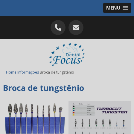
MENU
Home
Informações
Broca de tungstênio
Broca de tungstênio