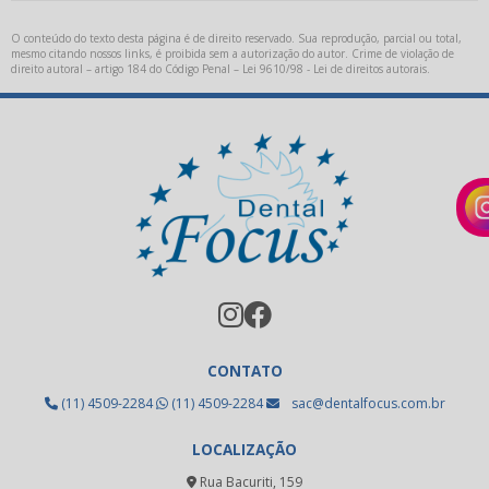
Kit acadêmico odontológico preço
O conteúdo do texto desta página é de direito reservado. Sua reprodução, parcial ou total,
mesmo citando nossos links, é proibida sem a autorização do autor. Crime de violação de
direito autoral – artigo 184 do Código Penal –
Lei 9610/98 - Lei de direitos autorais
.
Kit acadêmico para odontologia
Limas endodônticas
Limas endodônticas preço
Metal para fundição
Metal para ppr
Oxido de alumínio uso odontológico
Pastilha emax
Pastilha para cerâmica prensada
CONTATO
Placa fotopolimerizável
(11) 4509-2284
(11) 4509-2284
sac@dentalfocus.com.br
Resina acrílica odontológica
LOCALIZAÇÃO
Resina fotopolimerizável dental
Rua Bacuriti, 159