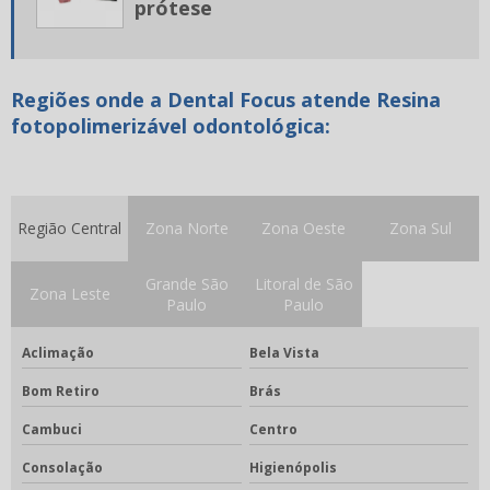
prótese
Estojo aparelho dental
Estojo para aparelho ortodôntico
Regiões onde a Dental Focus atende Resina
Filme radiográfico odontológico
fotopolimerizável odontológica:
Filme radiográfico odontológico preço
Fixador odontológico
Forno fotopolimerizável
Região Central
Zona Norte
Zona Oeste
Zona Sul
Forno para porcelana odontológica
Grande São
Litoral de São
Zona Leste
Fotopolimerizador odontológico
Paulo
Paulo
Godê para porcelana
Aclimação
Bela Vista
Gode para stain
Bom Retiro
Brás
Gotejador elétrico
Cambuci
Centro
Gotejador elétrico odontológico
Consolação
Higienópolis