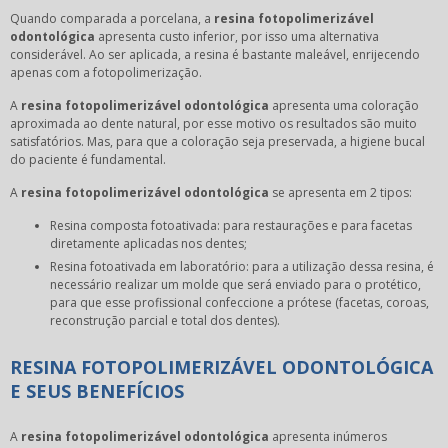
Quando comparada a porcelana, a
resina fotopolimerizável
odontológica
apresenta custo inferior, por isso uma alternativa
considerável. Ao ser aplicada, a resina é bastante maleável, enrijecendo
apenas com a fotopolimerização.
A
resina fotopolimerizável odontológica
apresenta uma coloração
aproximada ao dente natural, por esse motivo os resultados são muito
satisfatórios. Mas, para que a coloração seja preservada, a higiene bucal
do paciente é fundamental.
A
resina fotopolimerizável odontológica
se apresenta em 2 tipos:
Resina composta fotoativada: para restaurações e para facetas
diretamente aplicadas nos dentes;
Resina fotoativada em laboratório: para a utilização dessa resina, é
necessário realizar um molde que será enviado para o protético,
para que esse profissional confeccione a prótese (facetas, coroas,
reconstrução parcial e total dos dentes).
RESINA FOTOPOLIMERIZÁVEL ODONTOLÓGICA
E SEUS BENEFÍCIOS
A
resina fotopolimerizável odontológica
apresenta inúmeros