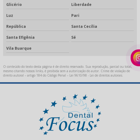
Isolante para cerâmica
Glicério
Liberdade
Luz
Pari
Kit acadêmico odontológico
República
Santa Cecília
Kit acadêmico odontológico preço
Santa Efigênia
Sé
Kit acadêmico para odontologia
Vila Buarque
Limas endodônticas
Limas endodônticas preço
O conteúdo do texto desta página é de direito reservado. Sua reprodução, parcial ou total,
mesmo citando nossos links, é proibida sem a autorização do autor. Crime de violação de
Metal para fundição
direito autoral – artigo 184 do Código Penal –
Lei 9610/98 - Lei de direitos autorais
.
Metal para ppr
Oxido de alumínio uso odontológico
Pastilha emax
Pastilha para cerâmica prensada
Placa fotopolimerizável