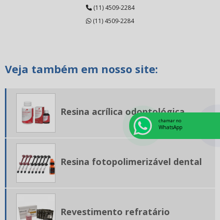
(11) 4509-2284
Broca diamantada pm
(11) 4509-2284
Carbono odontológico
Cerâmica para odontologia
Veja também em nosso site:
Cerâmica prensada dental
Cimento endodôntico
Cimento endodôntico valor
Resina acrílica odontológica
Cimento resinoso odontológico
chamar no
WhatsApp
Cone de papel odontologia
Disco diamantado odontologia
Resina fotopolimerizável dental
Dissilicato de lítio
Equipamentos odontológicos
Revestimento refratário
Equipamentos para prótese dentaria