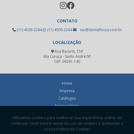
Resina acrílica odontológica
Resina fotopolimerizável dental
CONTATO
Resina fotopolimerizável odontológica
(11) 4509-2284
(11) 4509-2284
sac@dentalfocus.com.br
Revelador radiográfico odontológico
LOCALIZAÇÃO
Revestimento para fundição odontológica
Rua Bacuriti, 159
Vila Curuça - Santo André/SP
Revestimento refratário prótese
CEP: 09291-140
Silicone de adição
Silicone de adição preço
Home
Empresa
Silicone de condensação
Catálogos
Silicone de condensação preço
Fornecedores
Contato
Silicone odontológico
Informações
Sugador cirúrgico
Mapa do site